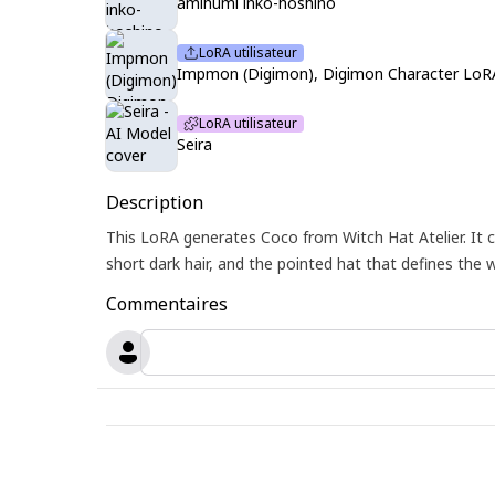
amihumi inko-hoshino
LoRA utilisateur
Impmon (Digimon), Digimon Character LoRA
LoRA utilisateur
Seira
Description
This LoRA generates Coco from Witch Hat Atelier. It 
short dark hair, and the pointed hat that defines the w
Commentaires