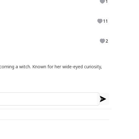
1
11
2
coming a witch. Known for her wide-eyed curiosity,