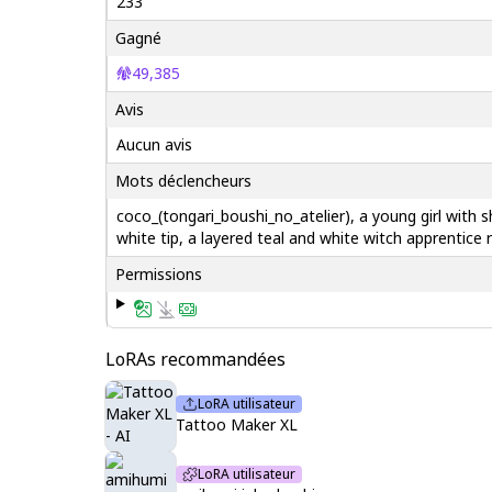
233
Gagné
49,385
Avis
Aucun avis
Mots déclencheurs
coco_(tongari_boushi_no_atelier), a young girl with s
white tip, a layered teal and white witch apprentice
Permissions
LoRAs recommandées
LoRA utilisateur
Tattoo Maker XL
LoRA utilisateur