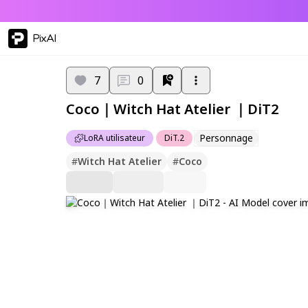
PixAI
7
0
Coco｜Witch Hat Atelier ｜DiT2
Personnage
LoRA utilisateur
DiT.2
#
Witch Hat Atelier
#
Coco