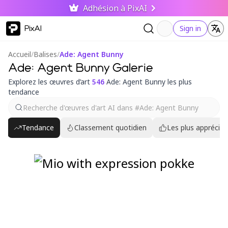
Adhésion à PixAI
PixAI
Sign in
Accueil
/
Balises
/
Ade: Agent Bunny
Ade: Agent Bunny Galerie
Explorez les œuvres d’art
546
Ade: Agent Bunny les plus
tendance
Tendance
Classement quotidien
Les plus appréciés