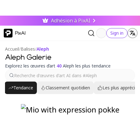
Adhésion à PixAI
PixAI
Sign in
Accueil
/
Balises
/
Aleph
Aleph Galerie
Explorez les œuvres d’art
40
Aleph les plus tendance
Tendance
Classement quotidien
Les plus appréciés