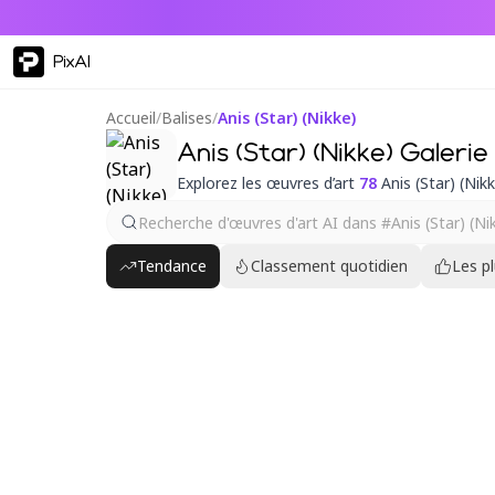
PixAI
Accueil
/
Balises
/
Anis (Star) (Nikke)
Anis (Star) (Nikke) Galerie
Explorez les œuvres d’art
78
Anis (Star) (Nik
Tendance
Classement quotidien
Les p