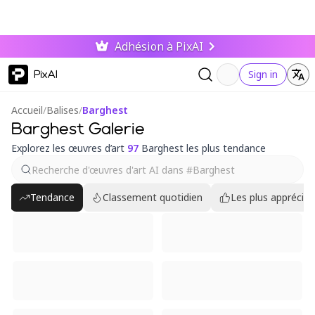
Adhésion à PixAI
PixAI
Sign in
Accueil
/
Balises
/
Barghest
Barghest Galerie
Explorez les œuvres d’art
97
Barghest les plus tendance
Tendance
Classement quotidien
Les plus appréciés