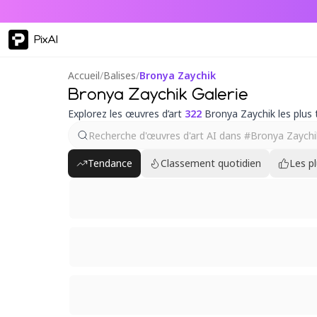
PixAI
Accueil
/
Balises
/
Bronya Zaychik
Bronya Zaychik Galerie
Explorez les œuvres d’art
322
Bronya Zaychik les plus
Tendance
Classement quotidien
Les p