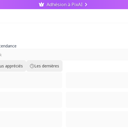
Adhésion à PixAI
 tendance
lus appréciés
Les dernières