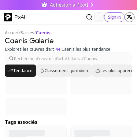
Adhésion à PixAI
PixAI
Sign in
Accueil
/
Balises
/
Caenis
Caenis Galerie
Explorez les œuvres d’art
44
Caenis les plus tendance
Tendance
Classement quotidien
Les plus appréciés
Tags associés