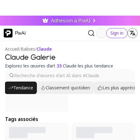
Adhésion à PixAI
PixAI
Sign in
Accueil
/
Balises
/
Claude
Claude Galerie
Explorez les œuvres d’art
33
Claude les plus tendance
Tendance
Classement quotidien
Les plus appréciés
Tags associés