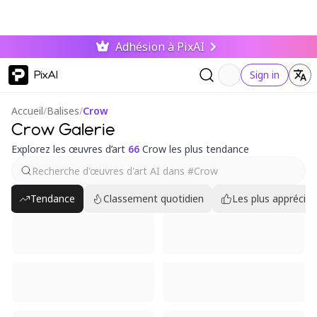
Adhésion à PixAI
PixAI
Sign in
Accueil
/
Balises
/
Crow
Crow Galerie
Explorez les œuvres d’art
66
Crow les plus tendance
Tendance
Classement quotidien
Les plus appréciés