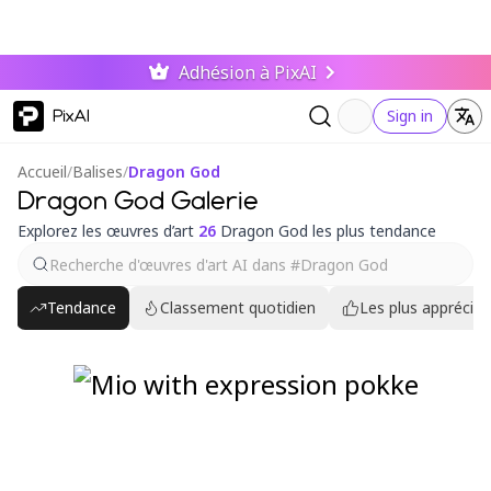
Adhésion à PixAI
PixAI
Sign in
Accueil
/
Balises
/
Dragon God
Dragon God Galerie
Explorez les œuvres d’art
26
Dragon God les plus tendance
Tendance
Classement quotidien
Les plus appréciés