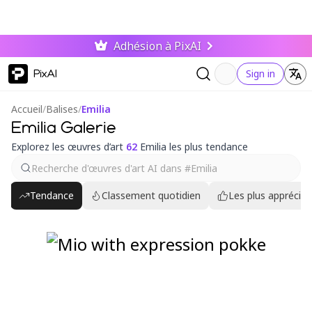
Adhésion à PixAI
PixAI
Sign in
Accueil
/
Balises
/
Emilia
Emilia Galerie
Explorez les œuvres d’art
62
Emilia les plus tendance
Tendance
Classement quotidien
Les plus appréciés