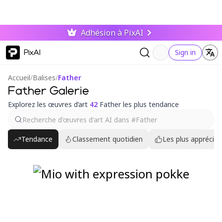
Adhésion à PixAI
PixAI
Sign in
Accueil
/
Balises
/
Father
Father Galerie
Explorez les œuvres d’art
42
Father les plus tendance
Tendance
Classement quotidien
Les plus appréciés