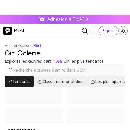
Adhésion à PixAI
PixAI
Sign in
Accueil
/
Balises
/
Girl
Girl Galerie
Explorez les œuvres d’art
1 055
Girl les plus tendance
Tendance
Classement quotidien
Les plus appréciés