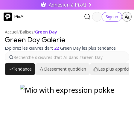
Adhésion à PixAI
PixAI
Sign in
Accueil
/
Balises
/
Green Day
Green Day Galerie
Explorez les œuvres d’art
22
Green Day les plus tendance
Tendance
Classement quotidien
Les plus appréciés