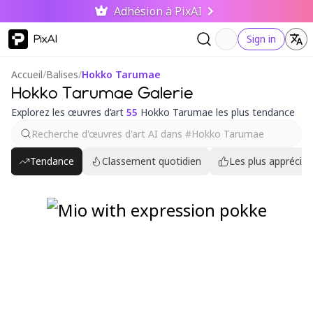
Adhésion à PixAI
PixAI
Sign in
Accueil
/
Balises
/
Hokko Tarumae
Hokko Tarumae Galerie
Explorez les œuvres d’art
55
Hokko Tarumae les plus tendance
Tendance
Classement quotidien
Les plus appréciés