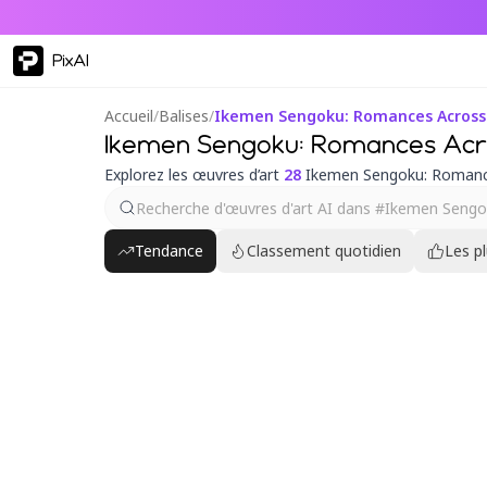
PixAI
Accueil
/
Balises
/
Ikemen Sengoku: Romances Across
Ikemen Sengoku: Romances Acr
Explorez les œuvres d’art
28
Ikemen Sengoku: Romance
Tendance
Classement quotidien
Les p