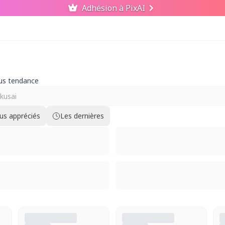
Adhésion à PixAI
lus tendance
lus appréciés
Les dernières