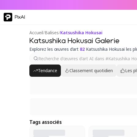
PixAI
Accueil
/
Balises
/
Katsushika Hokusai
Katsushika Hokusai Galerie
Explorez les œuvres d’art
82
Katsushika Hokusai les p
Tendance
Classement quotidien
Les p
Tags associés