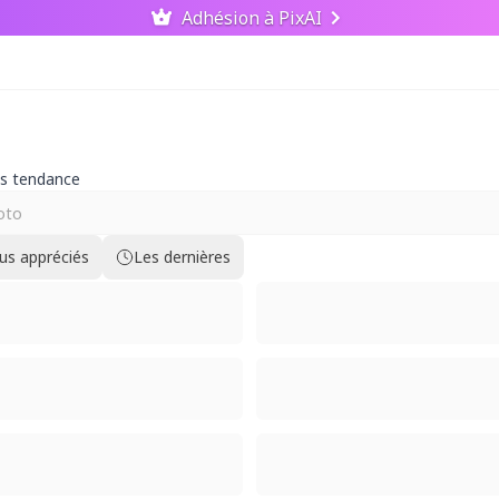
Adhésion à PixAI
us tendance
lus appréciés
Les dernières