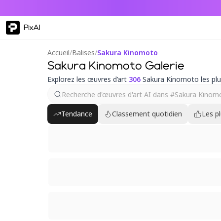
PixAI
Accueil
/
Balises
/
Sakura Kinomoto
Sakura Kinomoto Galerie
Explorez les œuvres d’art
306
Sakura Kinomoto les pl
Tendance
Classement quotidien
Les p