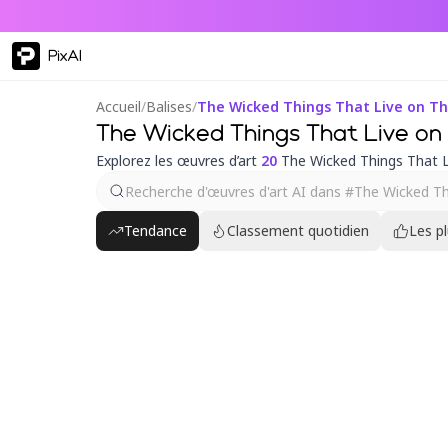
PixAI
Accueil
/
Balises
/
The Wicked Things That Live on Thi
The Wicked Things That Live on T
Explorez les œuvres d’art
20
The Wicked Things That Li
Tendance
Classement quotidien
Les p