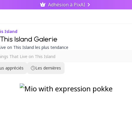
Adhésion à PixAI
s Island
his Island Galerie
ve on This Island les plus tendance
lus appréciés
Les dernières