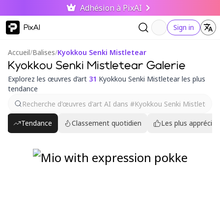
Adhésion à PixAI
PixAI
Sign in
Accueil
/
Balises
/
Kyokkou Senki Mistletear
Kyokkou Senki Mistletear Galerie
Explorez les œuvres d’art
31
Kyokkou Senki Mistletear les plus
tendance
Tendance
Classement quotidien
Les plus appréciés