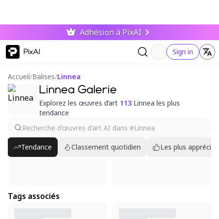
Adhésion à PixAI
PixAI
Sign in
Accueil
/
Balises
/
Linnea
Linnea Galerie
Explorez les œuvres d’art
113
Linnea les plus
tendance
Tendance
Classement quotidien
Les plus appréciés
Tags associés