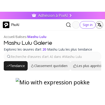
Adhésion à PixAI
PixAI
Sign in
Accueil
/
Balises
/
Mashu Lulu
Mashu Lulu Galerie
Explorez les œuvres d’art
20
Mashu Lulu les plus tendance
Tendance
Classement quotidien
Les plus appréciés