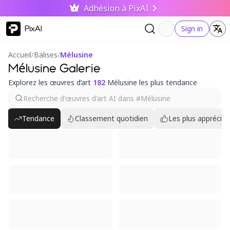
Adhésion à PixAI
PixAI
Sign in
Accueil
/
Balises
/
Mélusine
Mélusine Galerie
Explorez les œuvres d’art
182
Mélusine les plus tendance
Tendance
Classement quotidien
Les plus appréciés