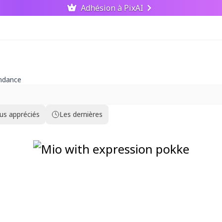
Adhésion à PixAI
endance
lus appréciés
Les dernières