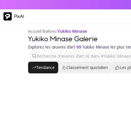
PixAI
Accueil
/
Balises
/
Yukiko Minase
Yukiko Minase Galerie
Explorez les œuvres d’art
69
Yukiko Minase les plus t
Tendance
Classement quotidien
Les p