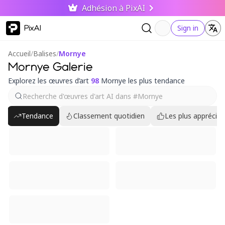
Adhésion à PixAI
PixAI
Sign in
Accueil
/
Balises
/
Mornye
Mornye Galerie
Explorez les œuvres d’art
98
Mornye les plus tendance
Tendance
Classement quotidien
Les plus appréciés