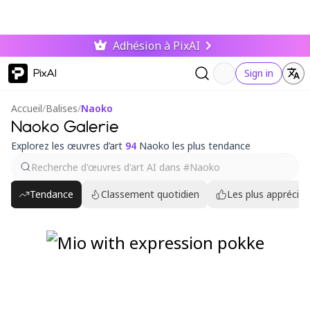
Adhésion à PixAI
PixAI
Sign in
Accueil
/
Balises
/
Naoko
Naoko Galerie
Explorez les œuvres d’art
94
Naoko les plus tendance
Tendance
Classement quotidien
Les plus appréciés