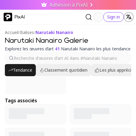
Adhésion à PixAI
PixAI
Sign in
Accueil
/
Balises
/
Narutaki Nanairo
Narutaki Nanairo Galerie
Explorez les œuvres d’art
41
Narutaki Nanairo les plus tendance
Tendance
Classement quotidien
Les plus appréciés
Tags associés