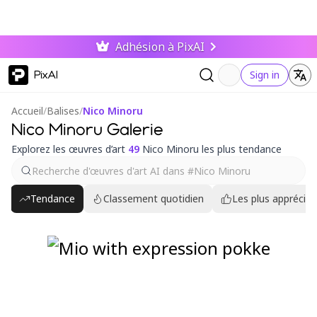
Adhésion à PixAI
PixAI
Sign in
Accueil
/
Balises
/
Nico Minoru
Nico Minoru Galerie
Explorez les œuvres d’art
49
Nico Minoru les plus tendance
Tendance
Classement quotidien
Les plus appréciés