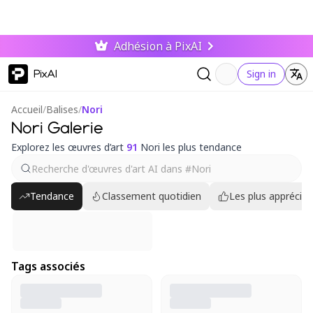
Adhésion à PixAI
PixAI
Sign in
Accueil
/
Balises
/
Nori
Nori Galerie
Explorez les œuvres d’art
91
Nori les plus tendance
Tendance
Classement quotidien
Les plus appréciés
Tags associés