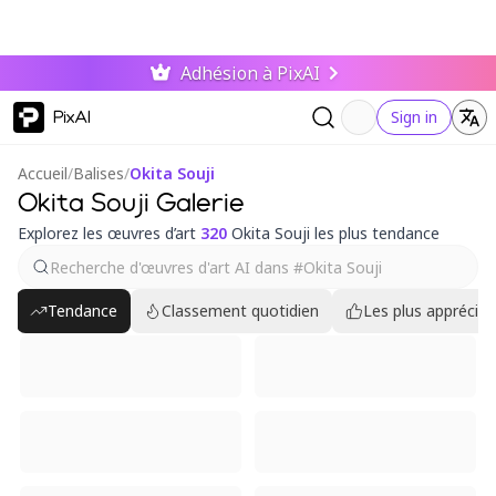
Adhésion à PixAI
PixAI
Sign in
Accueil
/
Balises
/
Okita Souji
Okita Souji Galerie
Explorez les œuvres d’art
320
Okita Souji les plus tendance
Tendance
Classement quotidien
Les plus appréciés