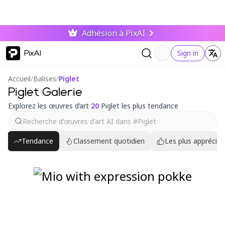
Adhésion à PixAI
PixAI
Sign in
Accueil
/
Balises
/
Piglet
Piglet Galerie
Explorez les œuvres d’art
20
Piglet les plus tendance
Tendance
Classement quotidien
Les plus appréciés