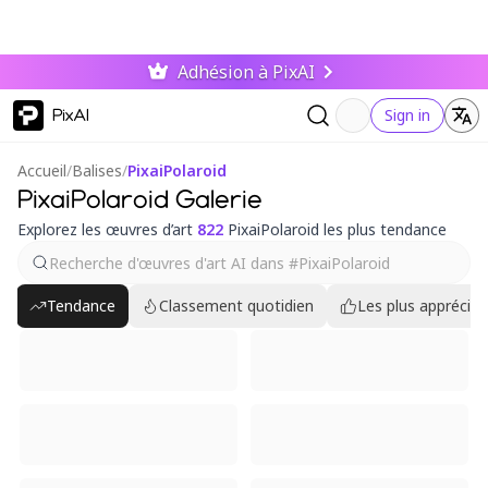
Adhésion à PixAI
PixAI
Sign in
Accueil
/
Balises
/
PixaiPolaroid
PixaiPolaroid Galerie
Explorez les œuvres d’art
822
PixaiPolaroid les plus tendance
Tendance
Classement quotidien
Les plus appréciés