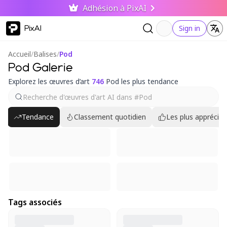
Adhésion à PixAI
PixAI
Sign in
Accueil
/
Balises
/
Pod
Pod Galerie
Explorez les œuvres d’art
746
Pod les plus tendance
Tendance
Classement quotidien
Les plus appréciés
Tags associés