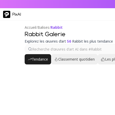
PixAI
Accueil
/
Balises
/
Rabbit
Rabbit Galerie
Explorez les œuvres d’art
56
Rabbit les plus tendance
Tendance
Classement quotidien
Les p