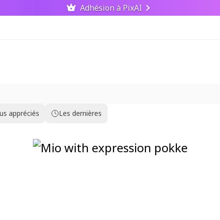
Adhésion à PixAI
lus appréciés
Les dernières