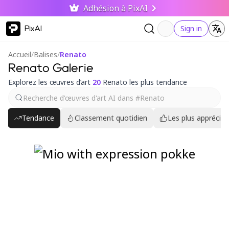
Adhésion à PixAI
PixAI
Sign in
Accueil
/
Balises
/
Renato
Renato Galerie
Explorez les œuvres d’art
20
Renato les plus tendance
Tendance
Classement quotidien
Les plus appréciés