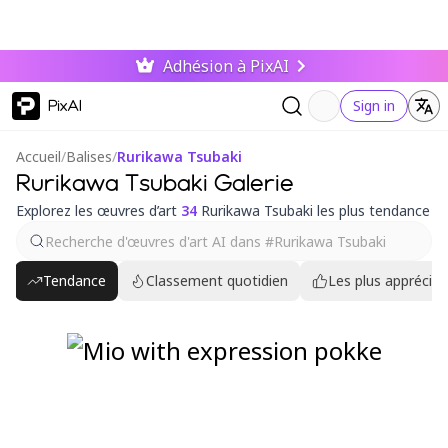
Adhésion à PixAI
PixAI
Sign in
Accueil
/
Balises
/
Rurikawa Tsubaki
Rurikawa Tsubaki Galerie
Explorez les œuvres d’art
34
Rurikawa Tsubaki les plus tendance
Tendance
Classement quotidien
Les plus appréciés