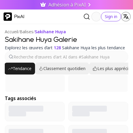
Adhésion à PixAI
PixAI
Sign in
Accueil
/
Balises
/
Sakihane Huya
Sakihane Huya Galerie
Explorez les œuvres d’art
128
Sakihane Huya les plus tendance
Tendance
Classement quotidien
Les plus appréciés
Tags associés