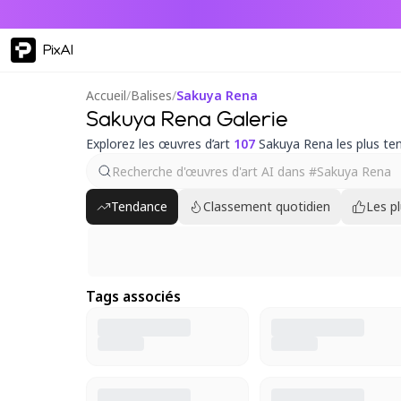
PixAI
Accueil
/
Balises
/
Sakuya Rena
Sakuya Rena Galerie
Explorez les œuvres d’art
107
Sakuya Rena les plus te
Tendance
Classement quotidien
Les p
Tags associés