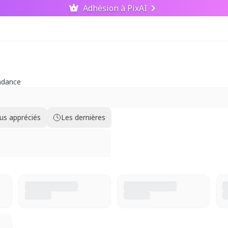
Adhésion à PixAI
ndance
lus appréciés
Les dernières