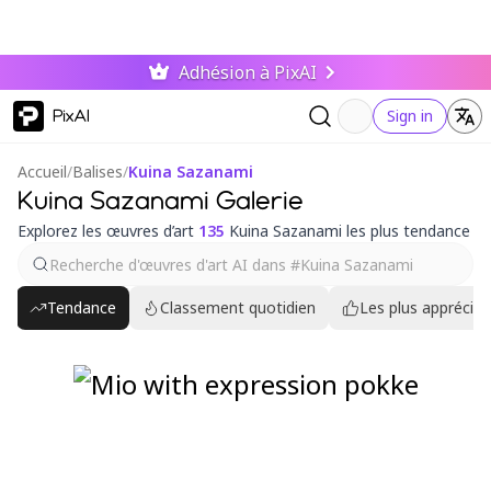
Adhésion à PixAI
PixAI
Sign in
Accueil
/
Balises
/
Kuina Sazanami
Kuina Sazanami Galerie
Explorez les œuvres d’art
135
Kuina Sazanami les plus tendance
Tendance
Classement quotidien
Les plus appréciés