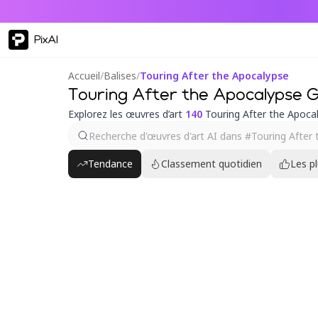
PixAI
Accueil
/
Balises
/
Touring After the Apocalypse
Touring After the Apocalypse G
Explorez les œuvres d’art
140
Touring After the Apocal
Tendance
Classement quotidien
Les p