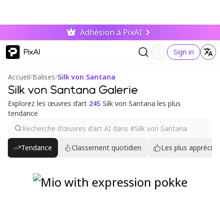
Adhésion à PixAI
PixAI
Sign in
Accueil
/
Balises
/
Silk von Santana
Silk von Santana Galerie
Explorez les œuvres d’art
245
Silk von Santana les plus
tendance
Tendance
Classement quotidien
Les plus appréciés