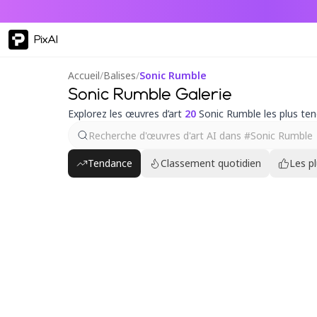
PixAI
Accueil
/
Balises
/
Sonic Rumble
Sonic Rumble Galerie
Explorez les œuvres d’art
20
Sonic Rumble les plus te
Tendance
Classement quotidien
Les p