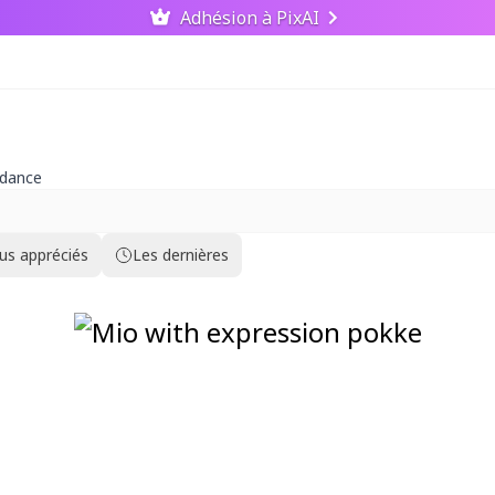
Adhésion à PixAI
ndance
lus appréciés
Les dernières