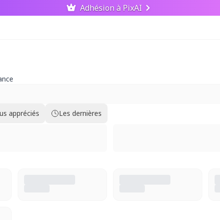
Adhésion à PixAI
ance
lus appréciés
Les dernières