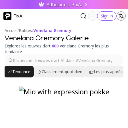
Adhésion à PixAI
PixAI
Sign in
Accueil
/
Balises
/
Venelana Gremory
Venelana Gremory Galerie
Explorez les œuvres d’art
600
Venelana Gremory les plus
tendance
Tendance
Classement quotidien
Les plus appréciés