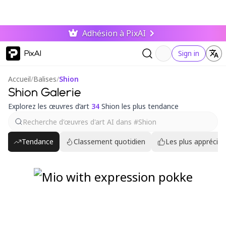
Adhésion à PixAI
PixAI
Sign in
Accueil
/
Balises
/
Shion
Shion Galerie
Explorez les œuvres d’art
34
Shion les plus tendance
Tendance
Classement quotidien
Les plus appréciés