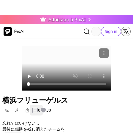
Adhésion à PixAI
PixAI
Sign in
横浜フリューゲルス
0
30
忘れてはいけない…
最後に傷跡を残し消えたチームを