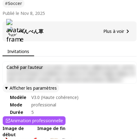
#
Soccer
Publié le Nov 8, 2025
ぺんぺん草
Plus à voir
Invitations
Lorem ipsum dolor sit amet, consectetur adipiscing elit, sed do
Caché par l'auteur
eiusmod tempor incididunt ut labore et dolore magna aliqua. Ut
enim ad minim veniam, quis nostrud exercitation ullamco
laboris nisi ut aliquip ex ea commodo consequat. Duis aute irure
Afficher les paramètres
dolor in reprehenderit in voluptate velit esse cillum dolore eu
Modèle
V3.0 (Haute cohérence)
fugiat nulla pariatur. Excepteur sint occaecat cupidatat non
proident, sunt in culpa qui officia deserunt mollit anim id est
Mode
professional
laborum.
Durée
5
Animation professionnelle
Image de
Image de fin
début