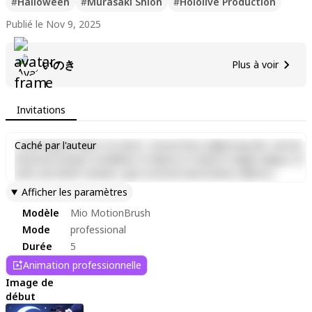
#
Halloween
#
Murasaki Shion
#
Hololive Production
Publié le Nov 9, 2025
いのき
Plus à voir
Invitations
Lorem ipsum dolor sit amet, consectetur adipiscing elit, sed do
Caché par l'auteur
eiusmod tempor incididunt ut labore et dolore magna aliqua. Ut
enim ad minim veniam, quis nostrud exercitation ullamco
laboris nisi ut aliquip ex ea commodo consequat. Duis aute irure
Afficher les paramètres
dolor in reprehenderit in voluptate velit esse cillum dolore eu
Modèle
Mio MotionBrush
fugiat nulla pariatur. Excepteur sint occaecat cupidatat non
proident, sunt in culpa qui officia deserunt mollit anim id est
Mode
professional
laborum.
Durée
5
Animation professionnelle
Image de
début