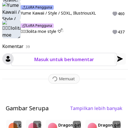
LoRA Pengguna
Yume Kawaii / Style / SDXL, IllustriousXL
460
LoRA Pengguna
♡ིྀlolita moe style ♡ིྀ
437
Komentar
39
Masuk untuk berkomentar
Memuat
Gambar Serupa
Tampilkan lebih banyak
4
2
3
4
cute
Dragon girl
Dragon girl
Dragon girl