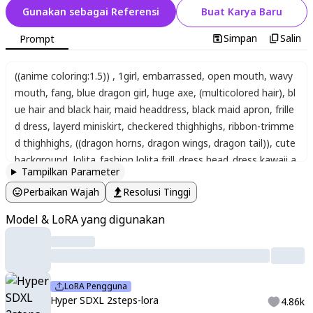
Gunakan sebagai Referensi
Buat Karya Baru
Simpan
Salin
Prompt
((anime coloring:1.5))
,
1girl
,
embarrassed
,
open mouth
,
wavy
mouth
,
fang
,
blue dragon girl
,
huge axe
,
(multicolored hair)
,
bl
ue hair and black hair
,
maid headdress
,
black maid apron
,
frille
d dress
,
layerd miniskirt
,
checkered thighhighs
,
ribbon-trimme
d thighhighs
,
((dragon horns, dragon wings, dragon tail))
,
cute
background
,
lolita_fashion
,
lolita
,
frill_dress
,
head_dress
,
kawaii
,
a
Tampilkan Parameter
nime_style
,
moe_ illustration
,
(intricate:1.2)
,
lolita_moe_
Perbaikan Wajah
Resolusi Tinggi
Model & LoRA yang digunakan
LoRA Pengguna
Hyper SDXL 2steps-lora
4.86k