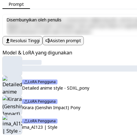
Prompt
Lorem ipsum dolor sit amet, consectetur adipiscing elit, sed do e
Disembunyikan oleh penulis
aliquip ex ea commodo consequat. Duis aute irure dolor in reprehen
officia deserunt mollit anim id est laborum.
Resolusi Tinggi
Asisten prompt
Model & LoRA yang digunakan
LoRA Pengguna
Detailed anime style - SDXL_pony
LoRA Pengguna
Kirara (Genshin Impact) Pony
LoRA Pengguna
ima_AI123 | Style