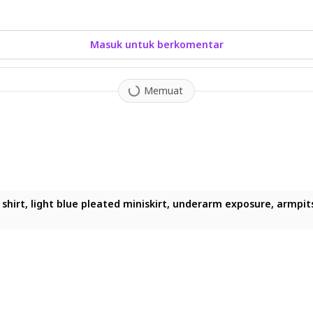
Masuk untuk berkomentar
Memuat
t, light_blue_pleated_miniskirt, armpits, wide_sleeves, flat_chest,
rt, light_blue_pleated_miniskirt, armpits, wide_sleeves, flat_chest
irt, light blue pleated miniskirt, underarm exposure, armpits, loose 