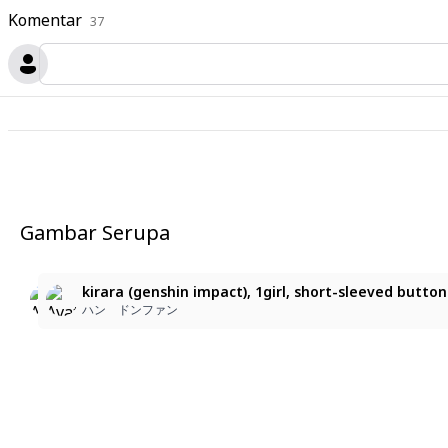
Komentar
37
Gambar Serupa
2
3
kirara (genshin impact), 1girl, short_sleeved_button_shir
kirara (genshin impact), 1girl, short_sleeved_button_shi
kirara (genshin impact), 1girl, short-sleeved button sh
ハン ドンファン
ハン ドンファン
ハン ドンファン