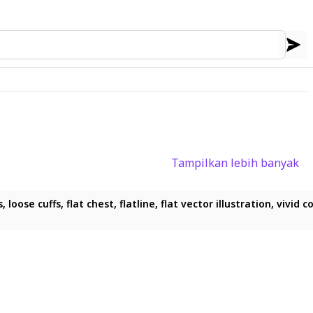
Tampilkan lebih banyak
 flat_vector_illustration, vivid_colors, white_thick_outline, outlin
, flat_vector_illustration, vivid_colors, white_thick_outline, outli
cuffs, flat chest, flatline, flat vector illustration, vivid colors,