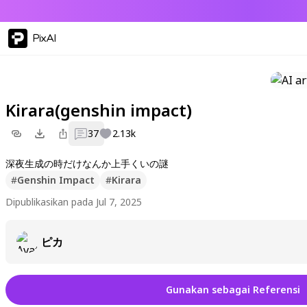
PixAI
Kirara(genshin impact)
37
2.13k
深夜生成の時だけなんか上手くいの謎
#
Genshin Impact
#
Kirara
Dipublikasikan pada Jul 7, 2025
ピカ
Gunakan sebagai Referensi