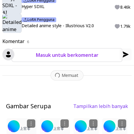
LoRA Pengguna
Hyper SDXL
8.46k
LoRA Pengguna
Detailed anime style - Illustrious V2.0
1.79k
Komentar
6
Masuk untuk berkomentar
Memuat
Gambar Serupa
Tampilkan lebih banyak
1
3
4
2
上官零
上官零
上官零
上官零