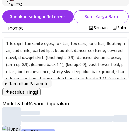
Gunakan sebagai Referensi
Buat Karya Baru
Simpan
Salin
Prompt
1 fox girl
,
tanzanite eyes
,
fox tail
,
fox ears
,
long hair
,
floating h
air
,
sad smile
,
parted lips
,
beautiful
,
dancer costume
,
covered
navel
,
showgirl skirt
,
(thighhighs:0.9)
,
dancing
,
dynamic pose
,
(arm up:0.9)
,
(leaning back:1.1)
,
(leg up:0.9)
,
vast flower field
,
p
etals
,
bioluminescence
,
starry sky
,
deep blue background
,
shar
p focus
,
looking at viewer
,
dutch angle
,
(intricate:1.1)
,
(silver to
Tampilkan Parameter
ne:1.1)
,
(white tone:1.1)
,
(silver theme:1.1)
,
anime coloring
,
hig
Resolusi Tinggi
h contrast
,
masterpiece
,
best quality
,
very aesthetic
,
absurdre
s
,
detailed background
,
newest
,
ai-generated
,
intricate detail
Model & LoRA yang digunakan
s
,
scenery
,