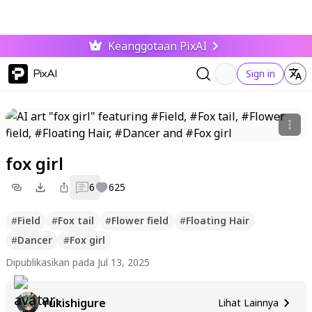
Keanggotaan PixAI
PixAI
Sign in
fox girl
6
625
#
Field
#
Fox tail
#
Flower field
#
Floating Hair
#
Dancer
#
Fox girl
Dipublikasikan pada Jul 13, 2025
Yukishigure
Lihat Lainnya